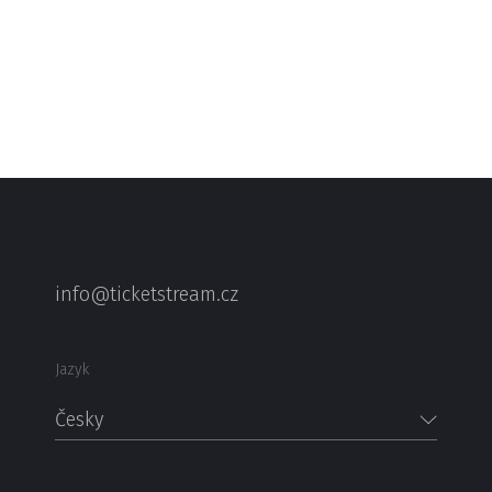
info@ticketstream.cz
Jazyk
Česky