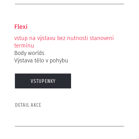
informace zdravotním sestrám, masérům i trenérům.
Přijďte zažít výstavu, která změní váš pohled na lidské
tělo.
Flexi
vstup na výstavu bez nutnosti stanovení
termínu
Body worlds
Výstava tělo v pohybu
VSTUPENKY
DETAIL AKCE