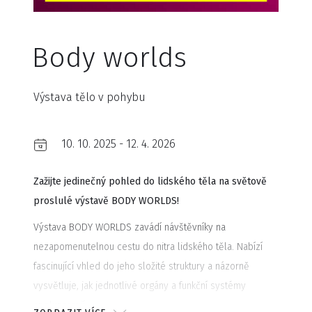
Body worlds
Výstava tělo v pohybu
10. 10. 2025 - 12. 4. 2026
Zažijte jedinečný pohled do lidského těla na světově
proslulé výstavě BODY WORLDS!
Výstava BODY WORLDS zavádí návštěvníky na
nezapomenutelnou cestu do nitra lidského těla. Nabízí
fascinující vhled do jeho složité struktury a názorně
vysvětluje, jak jednotlivé orgány a funkční systémy
spolupracují.