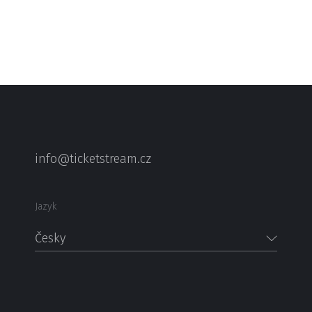
info@ticketstream.cz
Jazyk
Česky