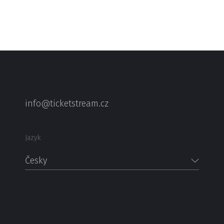
info@ticketstream.cz
Jazyk
Česky