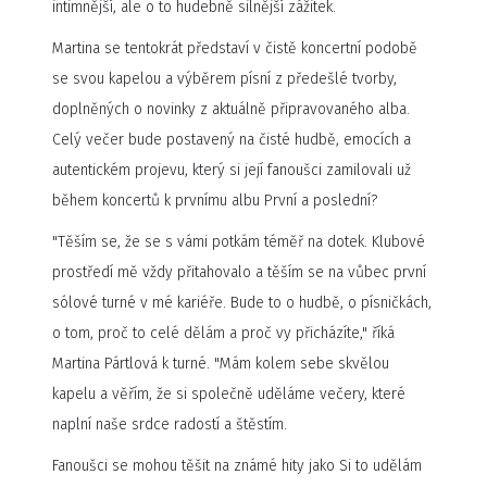
intimnější, ale o to hudebně silnější zážitek.
Martina se tentokrát představí v čistě koncertní podobě
se svou kapelou a výběrem písní z předešlé tvorby,
doplněných o novinky z aktuálně připravovaného alba.
Celý večer bude postavený na čisté hudbě, emocích a
autentickém projevu, který si její fanoušci zamilovali už
během koncertů k prvnímu albu První a poslední?
"Těším se, že se s vámi potkám téměř na dotek. Klubové
prostředí mě vždy přitahovalo a těším se na vůbec první
sólové turné v mé kariéře. Bude to o hudbě, o písničkách,
o tom, proč to celé dělám a proč vy přicházíte," říká
Martina Pártlová k turné. "Mám kolem sebe skvělou
kapelu a věřím, že si společně uděláme večery, které
naplní naše srdce radostí a štěstím.
Fanoušci se mohou těšit na známé hity jako Si to udělám