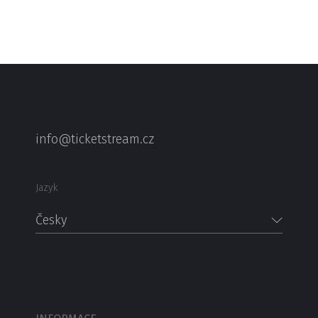
info@ticketstream.cz
Jazyk
Česky