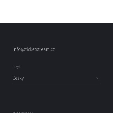
info@ticketstream.cz
Jazyk
Česky