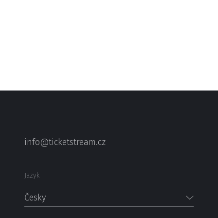
info@ticketstream.cz
Jazyk
Česky