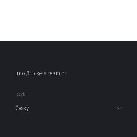
info@ticketstream.cz
Jazyk
Česky