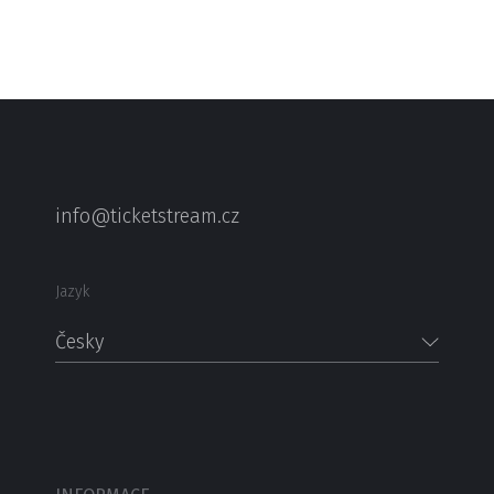
info@ticketstream.cz
Jazyk
Česky