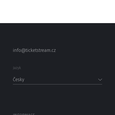
info@ticketstream.cz
Jazyk
Česky