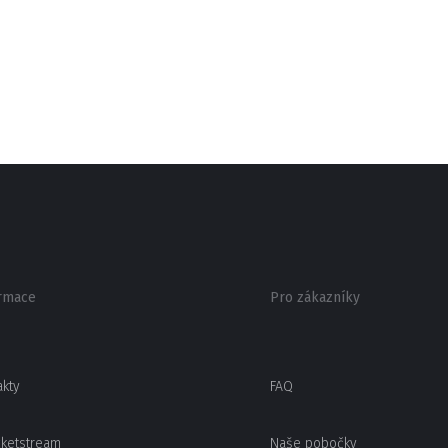
rmace
Pro zákazníky
akty
FAQ
cketstream
Naše pobočky