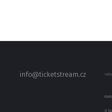
info@ticketstream.cz
Info
Kont
O Ti