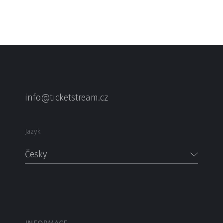
info@ticketstream.cz
Jazyk
Česky