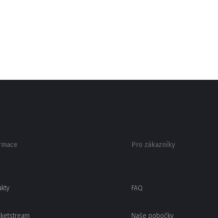
rmace
Pro zákazníky
akty
FAQ
cketstream
Naše pobočky