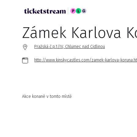
Zámek Karlova K
Pražská č.p.1/IV, Chlumec nad Cidlinou
http://www.kinskycastles.com/zamek-karlova-koruna.h
Akce konané v tomto místě