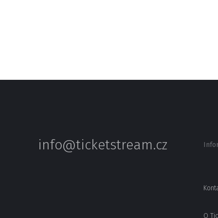
info@ticketstream.cz
Info
Kont
O Ti