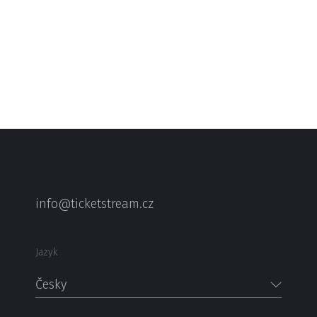
info@ticketstream.cz
Jazyk
Česky