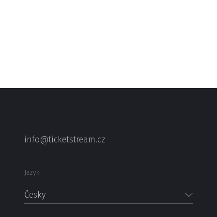
info@ticketstream.cz
Jazyk
Česky