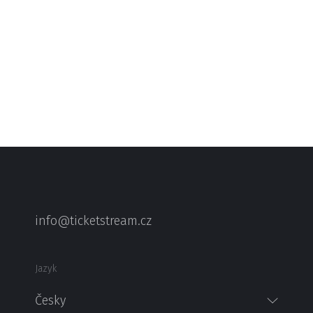
info@ticketstream.cz
Jazyk
Česky