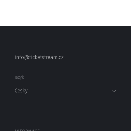
info@ticketstream.cz
Jazyk
Česky