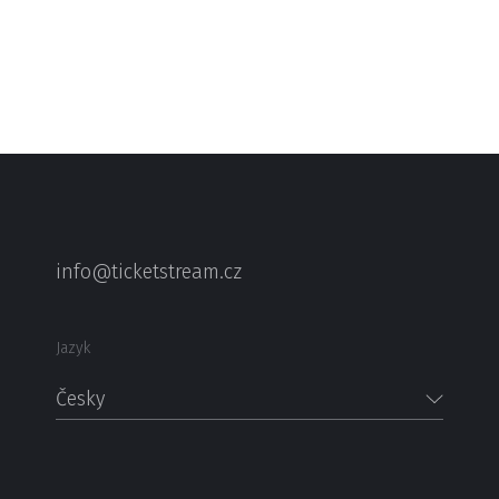
info@ticketstream.cz
Jazyk
Česky