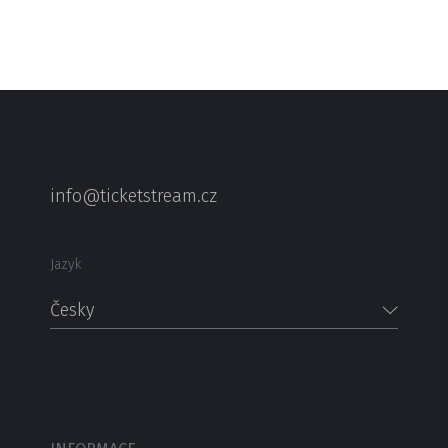
info@ticketstream.cz
Jazyk
Česky