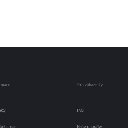
rmace
Pro zákazníky
akty
FAQ
cketstream
Naše pobočky