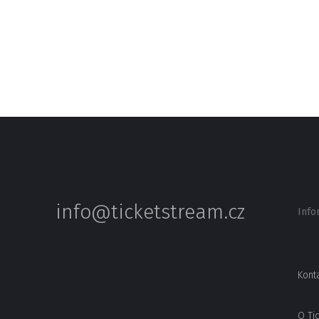
info@ticketstream.cz
Info
Kont
O Ti