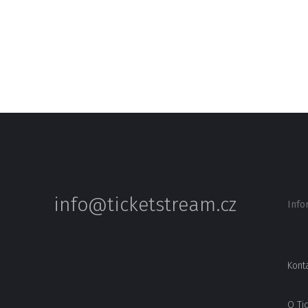
info@ticketstream.cz
Info
Kont
O Ti