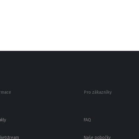
rmace
Pro zákazníky
akty
FAQ
cketstream
Naše pobočky