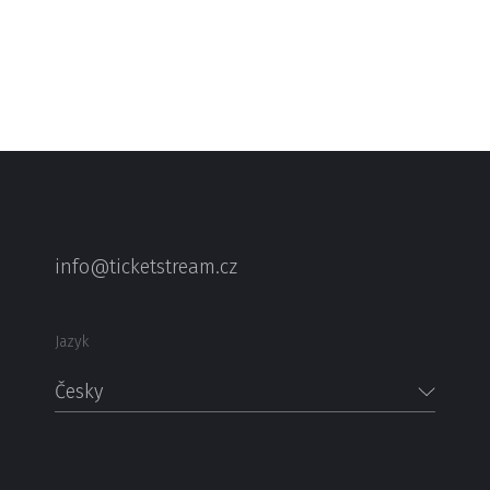
info@ticketstream.cz
Jazyk
Česky