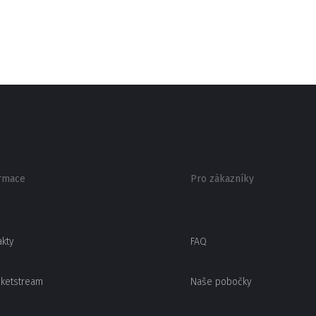
rmace
Pro zákazníky
akty
FAQ
cketstream
Naše pobočky