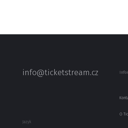
info@ticketstream.cz
Info
Kont
O Ti
Jazyk