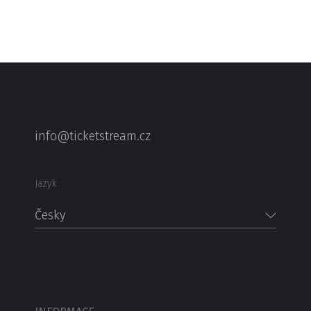
info@ticketstream.cz
Jazyk
Česky