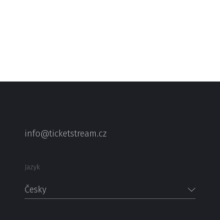
info@ticketstream.cz
Jazyk
Česky