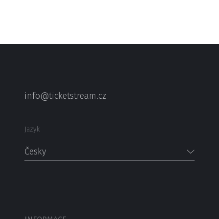
info@ticketstream.cz
Jazyk
Česky