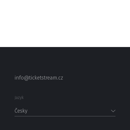
info@ticketstream.cz
Jazyk
Česky