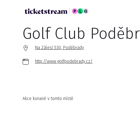
Golf Club Poděb
Na Zálesí 530, Poděbrady
http://www.golfpodebrady.cz/
Akce konané v tomto místě