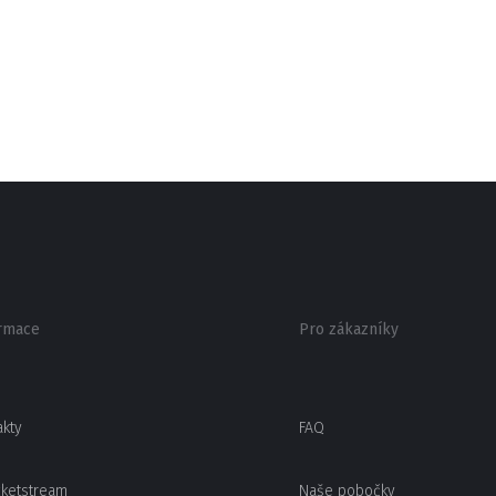
rmace
Pro zákazníky
akty
FAQ
cketstream
Naše pobočky