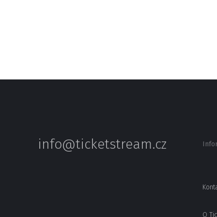
info@ticketstream.cz
Info
Kont
O Ti