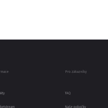
rmace
Pro zákazníky
akty
FAQ
cketstream
Naše pobočky