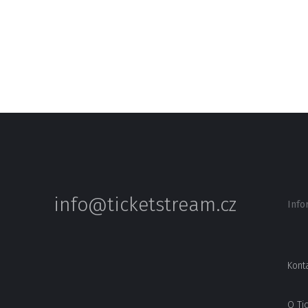
info@ticketstream.cz
Info
Kont
O Ti