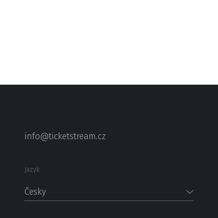
info@ticketstream.cz
Jazyk
Česky