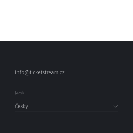
info@ticketstream.cz
Jazyk
Česky