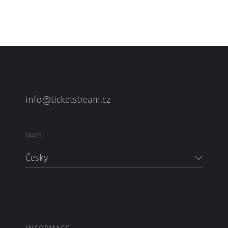
info@ticketstream.cz
Jazyk
Česky