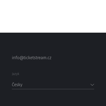
info@ticketstream.cz
Jazyk
Česky