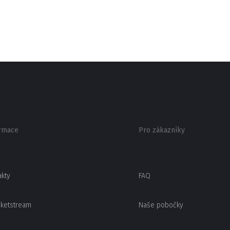
rmace
Pro zákazníky
akty
FAQ
cketstream
Naše pobočky