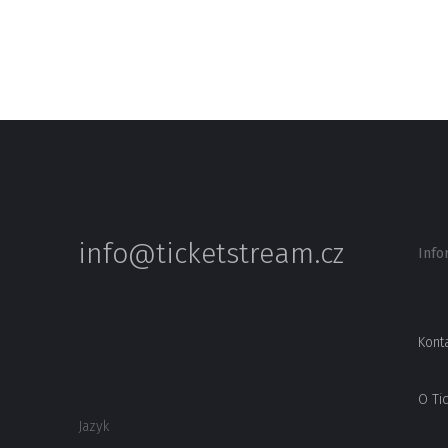
info@ticketstream.cz
Info
Kont
O Ti
Jazyk