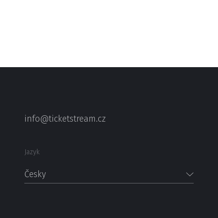
info@ticketstream.cz
Jazyk
Česky