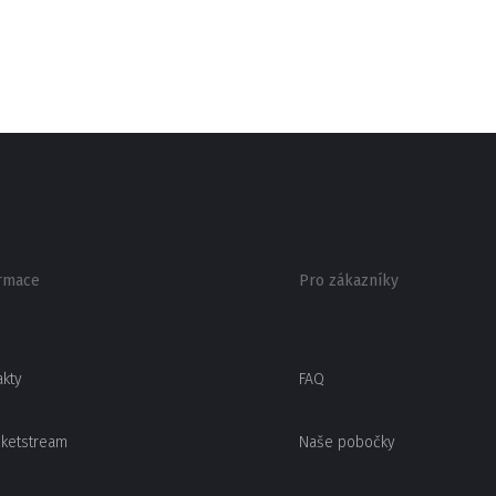
rmace
Pro zákazníky
akty
FAQ
cketstream
Naše pobočky