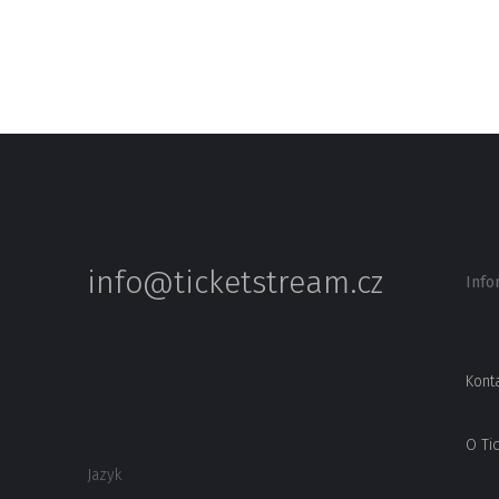
info@ticketstream.cz
Info
Kont
O Ti
Jazyk