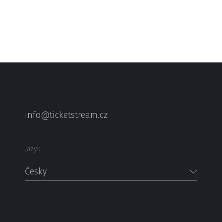
info@ticketstream.cz
Jazyk
Česky