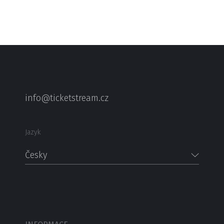
info@ticketstream.cz
Jazyk
Česky