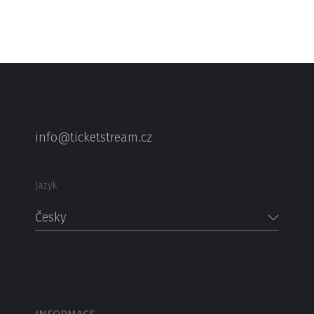
info@ticketstream.cz
Jazyk
Česky