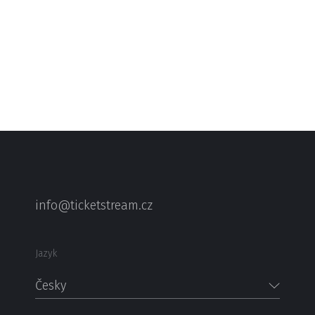
info@ticketstream.cz
Jazyk
Česky