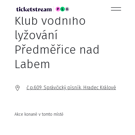
Klub vodního
lyžování
Předměřice nad
Labem
č.p.609, Správčický písník, Hradec Králové
Akce konané v tomto místě