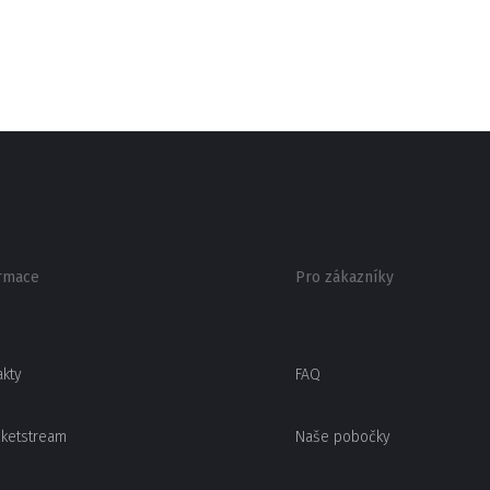
rmace
Pro zákazníky
akty
FAQ
cketstream
Naše pobočky