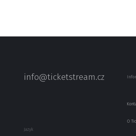
info@ticketstream.cz
Info
Kont
O Ti
Jazyk