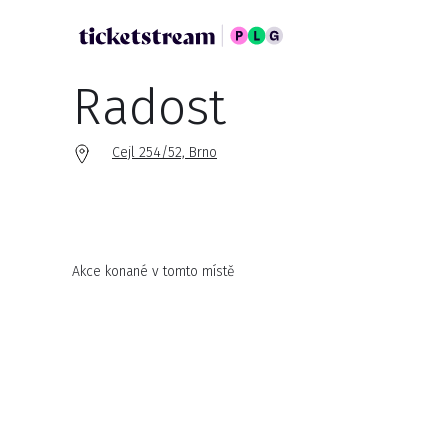
Radost
Cejl 254/52, Brno
Akce konané v tomto místě