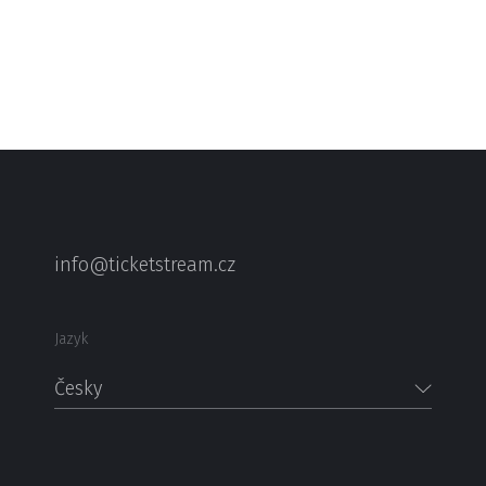
info@ticketstream.cz
Jazyk
Česky