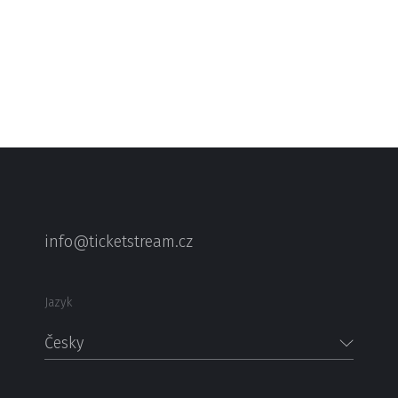
info@ticketstream.cz
Jazyk
Česky