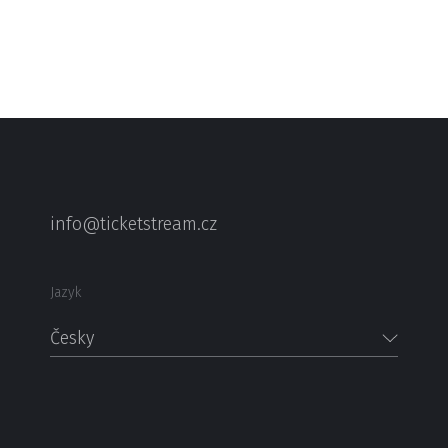
info@ticketstream.cz
Jazyk
Česky