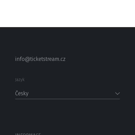
info@ticketstream.cz
Jazyk
Česky