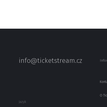
info@ticketstream.cz
Info
Kont
O Ti
Jazyk