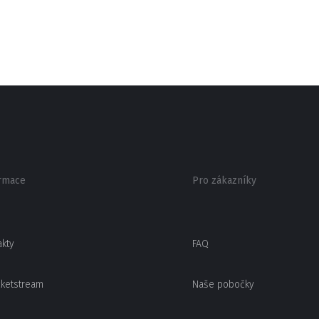
rmace
Pro zákazníky
akty
FAQ
cketstream
Naše pobočky