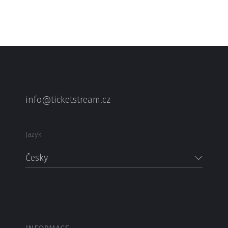
info@ticketstream.cz
Jazyk
Česky