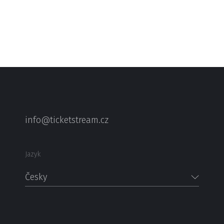
info@ticketstream.cz
Jazyk
Česky