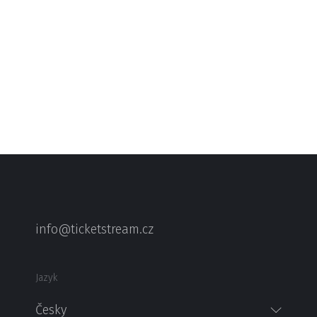
info@ticketstream.cz
Jazyk
Česky