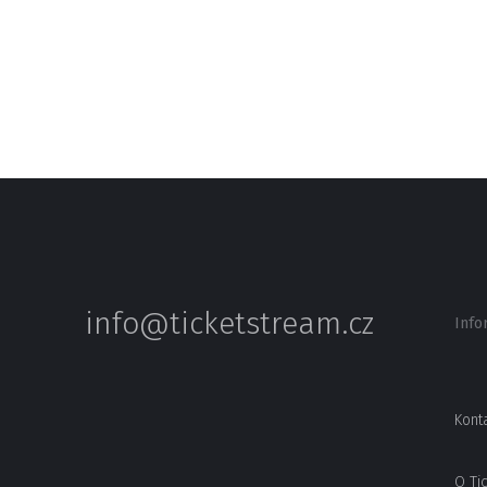
info@ticketstream.cz
Info
Kont
O Ti