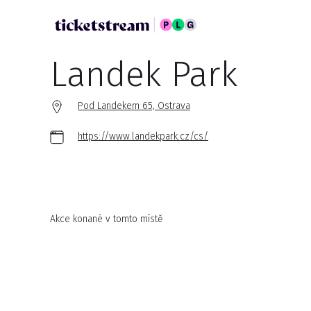
Landek Park
Pod Landekem 65, Ostrava
https://www.landekpark.cz/cs/
Akce konané v tomto místě