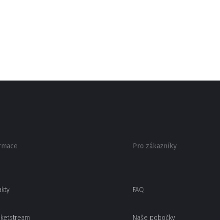
rmace
Pro zákazníky
akty
FAQ
cketstream
Naše pobočky